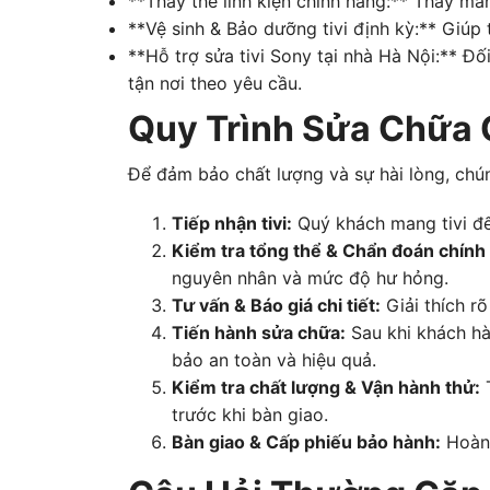
**Thay thế linh kiện chính hãng:** Thay màn 
**Vệ sinh & Bảo dưỡng tivi định kỳ:** Giúp 
**Hỗ trợ sửa tivi Sony tại nhà Hà Nội:** Đố
tận nơi theo yêu cầu.
Quy Trình Sửa Chữa 
Để đảm bảo chất lượng và sự hài lòng, chún
Tiếp nhận tivi:
Quý khách mang tivi đến
Kiểm tra tổng thể & Chẩn đoán chính 
nguyên nhân và mức độ hư hỏng.
Tư vấn & Báo giá chi tiết:
Giải thích rõ
Tiến hành sửa chữa:
Sau khi khách hà
bảo an toàn và hiệu quả.
Kiểm tra chất lượng & Vận hành thử:
T
trước khi bàn giao.
Bàn giao & Cấp phiếu bảo hành:
Hoàn 