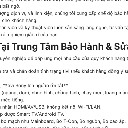
u bất ngờ.
ượng dịch vụ và linh kiện, chúng tôi cung cấp chế độ bảo h
ối cho khách hàng.
ân viên và kỹ thuật viên luôn sẵn sàng lắng nghe, tư vấn t
ải nghiệm giải trí của bạn.
Tại Trung Tâm Bảo Hành & Sửa
uyên nghiệp để đáp ứng mọi nhu cầu của quý khách hàng t
 tra và chẩn đoán tình trạng tivi (nếu khách hàng đồng ý s
**tivi Sony lên nguồn rồi tắt**.
 (ngang, dọc), nhòe hình, chồng hình, chảy mực, loang màu,
, méo tiếng.
ông nhận HDMI/AV/USB, không kết nối Wi-Fi/LAN.
ập được Smart TV/Android TV.
i bo mạch như Mainboard, Bo T-Con, Bo nguồn, Bo cao áp.