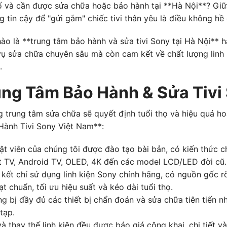
ố và cần được sửa chữa hoặc bảo hành tại **Hà Nội**? Giữa
g tin cậy để "gửi gắm" chiếc tivi thân yêu là điều không hề
ào là **trung tâm bảo hành và sửa tivi Sony tại Hà Nội** 
ụ sửa chữa chuyên sâu mà còn cam kết về chất lượng linh k
.
ung Tâm Bảo Hành & Sửa Tivi
g trung tâm sửa chữa sẽ quyết định tuổi thọ và hiệu quả ho
Hành Tivi Sony Việt Nam**:
ật viên của chúng tôi được đào tạo bài bản, có kiến thức 
rt TV, Android TV, OLED, 4K đến các model LCD/LED đời cũ.
kết chỉ sử dụng linh kiện Sony chính hãng, có nguồn gốc 
t chuẩn, tối ưu hiệu suất và kéo dài tuổi thọ.
 bị đầy đủ các thiết bị chẩn đoán và sửa chữa tiên tiến nh
tạp.
à thay thế linh kiện đều được báo giá công khai, chi tiết 