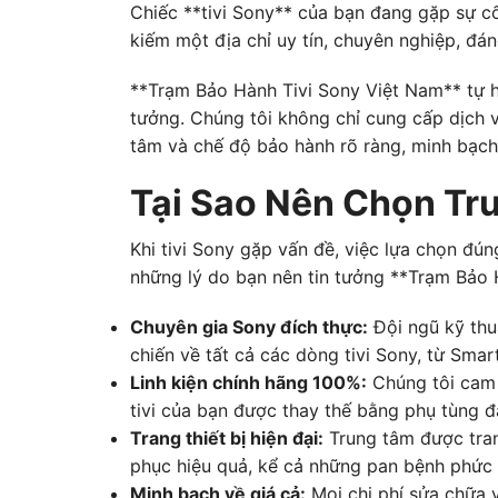
Chiếc **tivi Sony** của bạn đang gặp sự c
kiếm một địa chỉ uy tín, chuyên nghiệp, đán
**Trạm Bảo Hành Tivi Sony Việt Nam** tự h
tưởng. Chúng tôi không chỉ cung cấp dịch v
tâm và chế độ bảo hành rõ ràng, minh bạch
Tại Sao Nên Chọn Tr
Khi tivi Sony gặp vấn đề, việc lựa chọn đún
những lý do bạn nên tin tưởng **Trạm Bảo 
Chuyên gia Sony đích thực:
Đội ngũ kỹ thu
chiến về tất cả các dòng tivi Sony, từ Sma
Linh kiện chính hãng 100%:
Chúng tôi cam 
tivi của bạn được thay thế bằng phụ tùng đạ
Trang thiết bị hiện đại:
Trung tâm được trang
phục hiệu quả, kể cả những pan bệnh phức 
Minh bạch về giá cả:
Mọi chi phí sửa chữa v