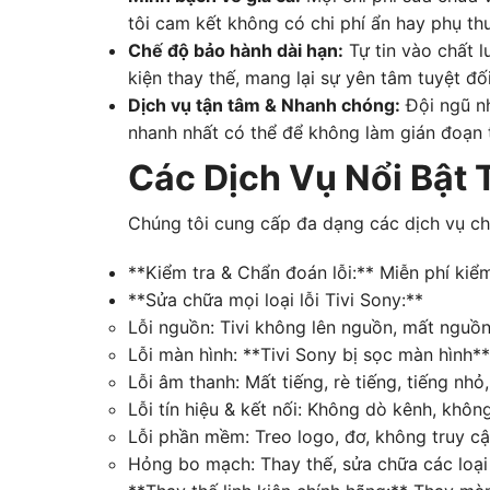
tôi cam kết không có chi phí ẩn hay phụ th
Chế độ bảo hành dài hạn:
Tự tin vào chất l
kiện thay thế, mang lại sự yên tâm tuyệt đ
Dịch vụ tận tâm & Nhanh chóng:
Đội ngũ nh
nhanh nhất có thể để không làm gián đoạn tr
Các Dịch Vụ Nổi Bật 
Chúng tôi cung cấp đa dạng các dịch vụ ch
**Kiểm tra & Chẩn đoán lỗi:** Miễn phí kiểm
**Sửa chữa mọi loại lỗi Tivi Sony:**
Lỗi nguồn: Tivi không lên nguồn, mất nguồn, 
Lỗi màn hình: **Tivi Sony bị sọc màn hình**
Lỗi âm thanh: Mất tiếng, rè tiếng, tiếng nhỏ
Lỗi tín hiệu & kết nối: Không dò kênh, kh
Lỗi phần mềm: Treo logo, đơ, không truy c
Hỏng bo mạch: Thay thế, sửa chữa các loạ