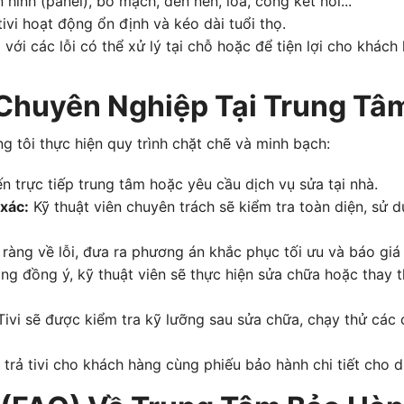
hình (panel), bo mạch, đèn nền, loa, cổng kết nối...
tivi hoạt động ổn định và kéo dài tuổi thọ.
i với các lỗi có thể xử lý tại chỗ hoặc để tiện lợi cho khác
Chuyên Nghiệp Tại Trung Tâm
g tôi thực hiện quy trình chặt chẽ và minh bạch:
 trực tiếp trung tâm hoặc yêu cầu dịch vụ sửa tại nhà.
xác:
Kỹ thuật viên chuyên trách sẽ kiểm tra toàn diện, sử 
 ràng về lỗi, đưa ra phương án khắc phục tối ưu và báo giá
ng đồng ý, kỹ thuật viên sẽ thực hiện sửa chữa hoặc thay t
ivi sẽ được kiểm tra kỹ lưỡng sau sửa chữa, chạy thử cá
trả tivi cho khách hàng cùng phiếu bảo hành chi tiết cho dị