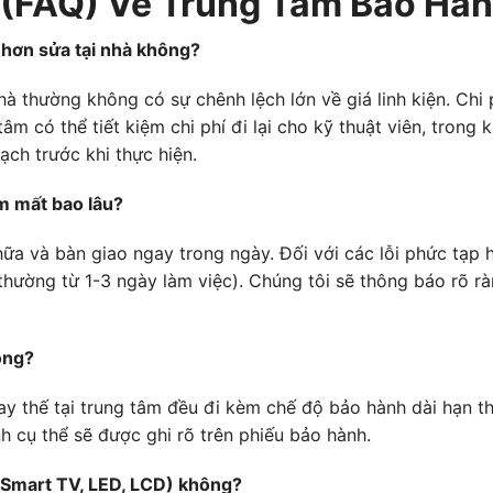
(FAQ) Về Trung Tâm Bảo Hành
ắt hơn sửa tại nhà không?
 nhà thường không có sự chênh lệch lớn về giá linh kiện. C
 tâm có thể tiết kiệm chi phí đi lại cho kỹ thuật viên, trong k
ạch trước khi thực hiện.
âm mất bao lâu?
chữa và bàn giao ngay trong ngày. Đối với các lỗi phức tạp
(thường từ 1-3 ngày làm việc). Chúng tôi sẽ thông báo rõ ràn
ông?
hay thế tại trung tâm đều đi kèm chế độ bảo hành dài hạn t
 cụ thể sẽ được ghi rõ trên phiếu bảo hành.
 (Smart TV, LED, LCD) không?