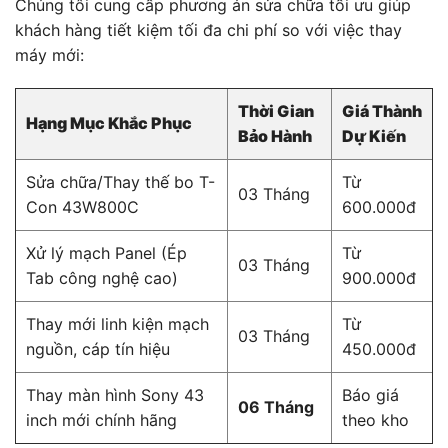
Chúng tôi cung cấp phương án sửa chữa tối ưu giúp
khách hàng tiết kiệm tối đa chi phí so với việc thay
máy mới:
Thời Gian
Giá Thành
Hạng Mục Khắc Phục
Bảo Hành
Dự Kiến
Sửa chữa/Thay thế bo T-
Từ
03 Tháng
Con 43W800C
600.000đ
Xử lý mạch Panel (Ép
Từ
03 Tháng
Tab công nghệ cao)
900.000đ
Thay mới linh kiện mạch
Từ
03 Tháng
nguồn, cáp tín hiệu
450.000đ
Thay màn hình Sony 43
Báo giá
06 Tháng
inch mới chính hãng
theo kho