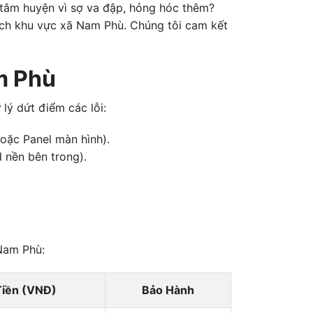
 tâm huyện vì sợ va đập, hỏng hóc thêm?
ch khu vực xã Nam Phù. Chúng tôi cam kết
m Phù
lý dứt điểm các lỗi:
oặc Panel màn hình).
 nền bên trong).
 Nam Phù:
Tiền (VNĐ)
Bảo Hành