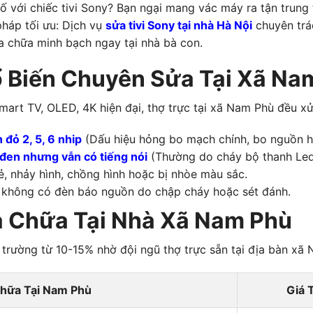
ố với chiếc tivi Sony? Bạn ngại mang vác máy ra tận trung
háp tối ưu: Dịch vụ
sửa tivi Sony tại nhà Hà Nội
chuyên trá
ửa chữa minh bạch ngay tại nhà bà con.
ổ Biến Chuyên Sửa Tại Xã Na
art TV, OLED, 4K hiện đại, thợ trực tại xã Nam Phù đều xử 
 đỏ 2, 5, 6 nhip
(Dấu hiệu hỏng bo mạch chính, bo nguồn h
 đen nhưng vẫn có tiếng nói
(Thường do cháy bộ thanh Led
ẻ, nhảy hình, chồng hình hoặc bị nhòe màu sắc.
 không có đèn báo nguồn do chập cháy hoặc sét đánh.
a Chữa Tại Nhà Xã Nam Phù
ị trường từ 10-15% nhờ đội ngũ thợ trực sẵn tại địa bàn xã
Chữa Tại Nam Phù
Giá 